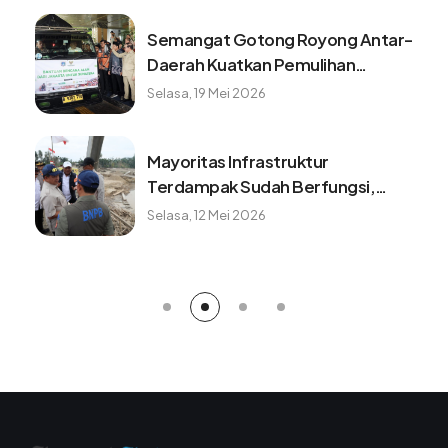
Semangat Gotong Royong Antar-
Daerah Kuatkan Pemulihan
Pascabencana Sumatera
Selasa, 19 Mei 2026
Mayoritas Infrastruktur
Terdampak Sudah Berfungsi,
Konektivitas dan Logistik
Selasa, 12 Mei 2026
Berangsur Normal