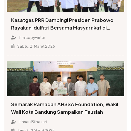
Kasatgas PRR Dampingi Presiden Prabowo
Rayakan Idulfitri Bersama Masyarakat di
Aceh Tamiang
Tim copywriter
Sabtu, 21 Maret 2026
Semarak Ramadan AHSSA Foundation, Wakil
Wali Kota Bandung Sampaikan Tausiah
Ikhsan Bilnazari
Jumat, 21 Maret 2025