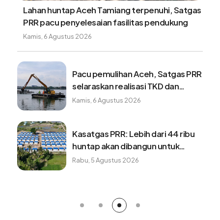
Lahan huntap Aceh Tamiang terpenuhi, Satgas
PRR pacu penyelesaian fasilitas pendukung
Kamis, 6 Agustus 2026
Pacu pemulihan Aceh, Satgas PRR
selaraskan realisasi TKD dan
program K/L
Kamis, 6 Agustus 2026
Kasatgas PRR: Lebih dari 44 ribu
huntap akan dibangun untuk
penyintas bencana
Rabu, 5 Agustus 2026