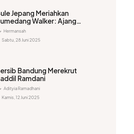
ule Jepang Meriahkan
umedang Walker: Ajang
lahraga dan Penguat
Hermansah
ubungan Budaya
Sabtu, 28 Juni 2025
ersib Bandung Merekrut
addil Ramdani
Adityia Ramadhani
Kamis, 12 Juni 2025