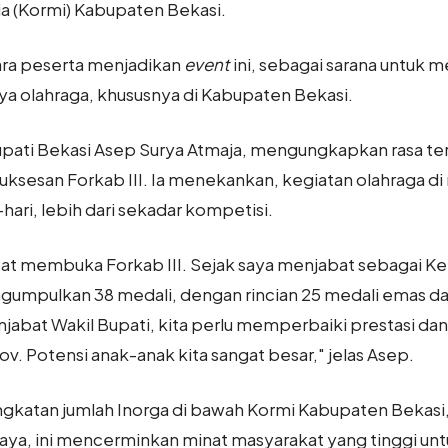
a (Kormi) Kabupaten Bekasi.
ra peserta menjadikan
event
ini, sebagai sarana untuk 
 olahraga, khususnya di Kabupaten Bekasi.
pati Bekasi Asep Surya Atmaja, mengungkapkan rasa te
suksesan Forkab III. Ia menekankan, kegiatan olahraga d
-hari, lebih dari sekadar kompetisi.
dapat membuka Forkab III. Sejak saya menjabat sebagai Ket
umpulkan 38 medali, dengan rincian 25 medali emas dan
abat Wakil Bupati, kita perlu memperbaiki prestasi dan
v. Potensi anak-anak kita sangat besar," jelas Asep.
katan jumlah Inorga di bawah Kormi Kabupaten Bekasi, 
rcaya, ini mencerminkan minat masyarakat yang tinggi u