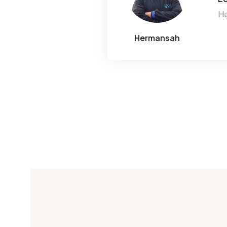
He
Hermansah