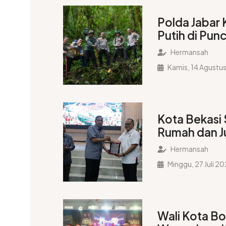
Polda Jabar 
Putih di Pu
Ciremai untu
Hermansah
Kamis, 14 Agustu
Kota Bekasi 
Rumah dan 
Porprov XV 
Hermansah
Minggu, 27 Juli 2
Wali Kota B