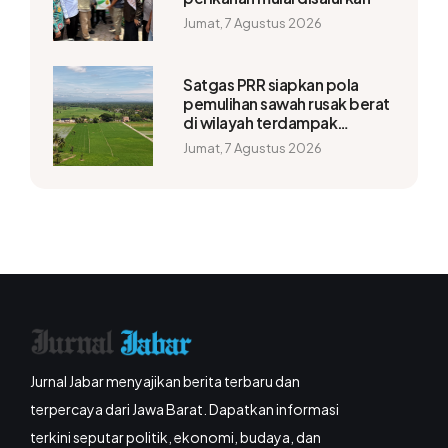
Jumat, 7 Agustus 2026
Satgas PRR siapkan pola
pemulihan sawah rusak berat
di wilayah terdampak
bencana
Jumat, 7 Agustus 2026
Jurnal Jabar menyajikan berita terbaru dan
terpercaya dari Jawa Barat. Dapatkan informasi
terkini seputar politik, ekonomi, budaya, dan