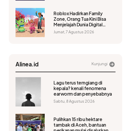
Roblox Hadirkan Family
Zone, Orang Tua Kini Bisa
Menjelajah Dunia Digital
Bersama Anak
Jumat, 7 Agustus 2026
Alinea.id
Kunjungi
Lagu terus terngiang di
kepala? kenali fenomena
earworm dan penyebabnya
Sabtu, 8 Agustus 2026
Pulihkan 15 ribu hektare
tambak di Aceh, bantuan
perikanan mulai disalurkan