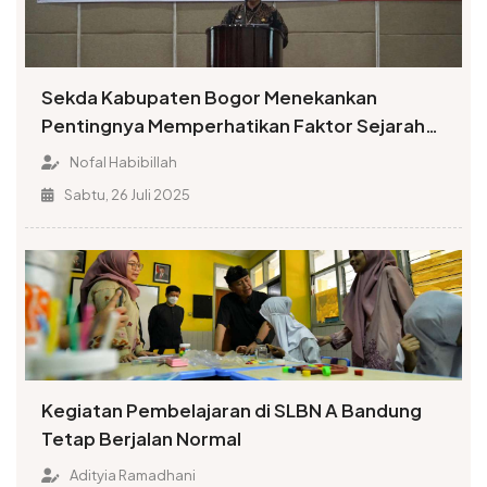
Sekda Kabupaten Bogor Menekankan
Pentingnya Memperhatikan Faktor Sejarah
dalam Penamaan Rupabumi
Nofal Habibillah
Sabtu, 26 Juli 2025
Kegiatan Pembelajaran di SLBN A Bandung
Tetap Berjalan Normal
Adityia Ramadhani