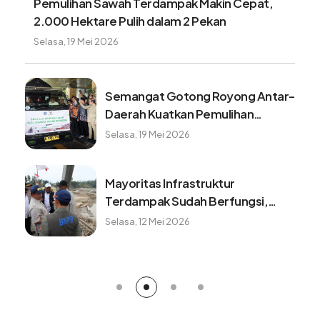
Pemulihan Sawah Terdampak Makin Cepat,
2.000 Hektare Pulih dalam 2 Pekan
Selasa, 19 Mei 2026
Semangat Gotong Royong Antar-
Daerah Kuatkan Pemulihan
Pascabencana Sumatera
Selasa, 19 Mei 2026
Mayoritas Infrastruktur
Terdampak Sudah Berfungsi,
Konektivitas dan Logistik
Selasa, 12 Mei 2026
Berangsur Normal