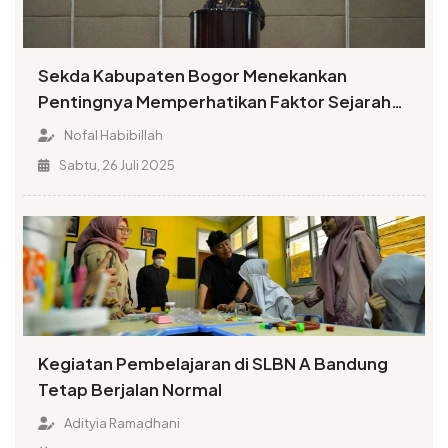
Sekda Kabupaten Bogor Menekankan
Pentingnya Memperhatikan Faktor Sejarah
dalam Penamaan Rupabumi
Nofal Habibillah
Sabtu, 26 Juli 2025
Kegiatan Pembelajaran di SLBN A Bandung
Tetap Berjalan Normal
Adityia Ramadhani