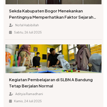
Sekda Kabupaten Bogor Menekankan
Pentingnya Memperhatikan Faktor Sejarah
dalam Penamaan Rupabumi
Nofal Habibillah
Sabtu, 26 Juli 2025
Kegiatan Pembelajaran di SLBN A Bandung
Tetap Berjalan Normal
Adityia Ramadhani
Kamis, 24 Juli 2025