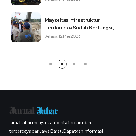
Benarkah minum kopi setiap pagi
baik untuk kesehatan? ini faktanya
Minggu, 9 Agustus 2026
Jurnal Jabar menyajikan berita terbaru dan
terpercaya dari Jawa Barat. Dapatkan informasi