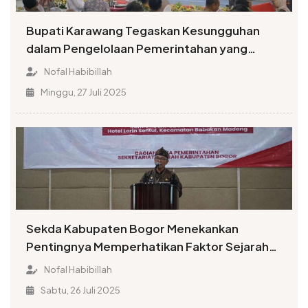
Bupati Karawang Tegaskan Kesungguhan
dalam Pengelolaan Pemerintahan yang
Terbuka
Nofal Habibillah
Minggu, 27 Juli 2025
Sekda Kabupaten Bogor Menekankan
Pentingnya Memperhatikan Faktor Sejarah
dalam Penamaan Rupabumi
Nofal Habibillah
Sabtu, 26 Juli 2025