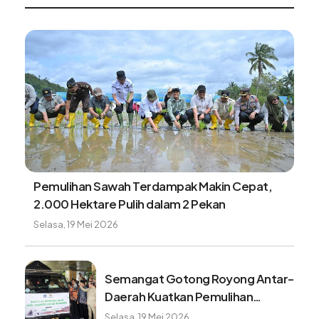
Dari tali baja ke jembatan perintis, akses aman
warga Desa Sikundo segera terwujud
Minggu, 9 Agustus 2026
Tangki BBM Hampir Kosong Bisa
Merusak Kendaran, Benarkah?
Minggu, 9 Agustus 2026