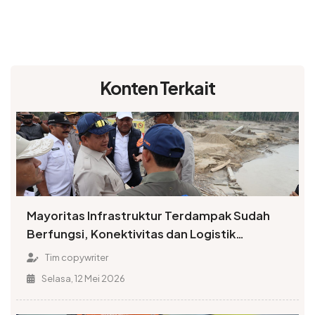
Konten Terkait
Mayoritas Infrastruktur Terdampak Sudah
Berfungsi, Konektivitas dan Logistik
Berangsur Normal
Tim copywriter
Selasa, 12 Mei 2026