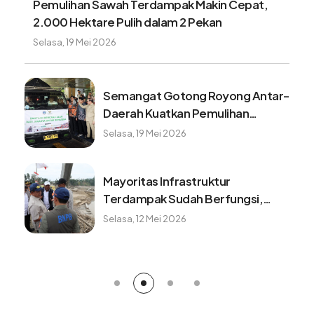
Dari tali baja ke jembatan perintis, akses aman
warga Desa Sikundo segera terwujud
Minggu, 9 Agustus 2026
Tangki BBM Hampir Kosong Bisa
Merusak Kendaran, Benarkah?
Minggu, 9 Agustus 2026
Benarkah minum kopi setiap pagi
baik untuk kesehatan? ini faktanya
Minggu, 9 Agustus 2026