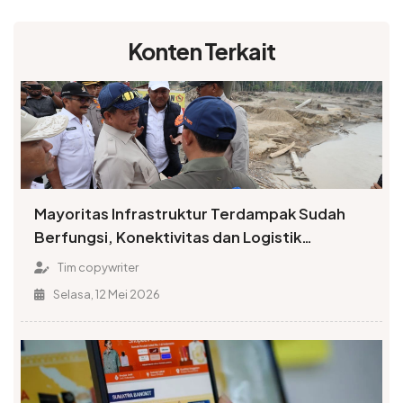
Konten Terkait
Mayoritas Infrastruktur Terdampak Sudah
Berfungsi, Konektivitas dan Logistik
Berangsur Normal
Tim copywriter
Selasa, 12 Mei 2026