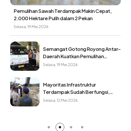
Pemulihan Sawah Terdampak Makin Cepat,
2.000 Hektare Pulih dalam 2 Pekan
Selasa, 19 Mei 2026
Semangat Gotong Royong Antar-
Daerah Kuatkan Pemulihan
Pascabencana Sumatera
Selasa, 19 Mei 2026
Mayoritas Infrastruktur
Terdampak Sudah Berfungsi,
Konektivitas dan Logistik
Selasa, 12 Mei 2026
Berangsur Normal