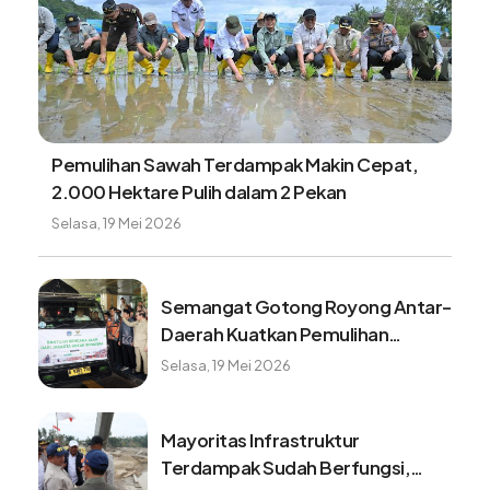
Kasatgas PRR: Lebih dari 44 ribu huntap akan
dibangun untuk penyintas bencana
Rabu, 5 Agustus 2026
Satgas PRR dorong percepatan
optimalisasi tambahan TKD Aceh
Rabu, 5 Agustus 2026
Mengapa kepala daerah
berpotensi jadi penantang di