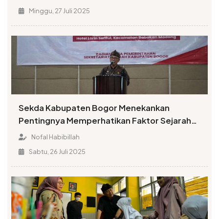
Minggu, 27 Juli 2025
Sekda Kabupaten Bogor Menekankan
Pentingnya Memperhatikan Faktor Sejarah
dalam Penamaan Rupabumi
Nofal Habibillah
Sabtu, 26 Juli 2025