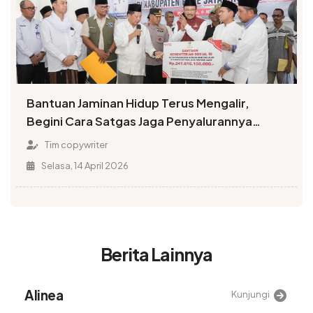
Bantuan Jaminan Hidup Terus Mengalir,
Begini Cara Satgas Jaga Penyalurannya
Tepat Sasaran
Tim copywriter
Selasa, 14 April 2026
Berita Lainnya
Alinea
Kunjungi