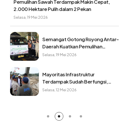
Pemulihan Sawah Terdampak Makin Cepat,
2.000 Hektare Pulih dalam 2 Pekan
Selasa, 19 Mei 2026
Semangat Gotong Royong Antar-
Daerah Kuatkan Pemulihan
Pascabencana Sumatera
Selasa, 19 Mei 2026
Mayoritas Infrastruktur
Terdampak Sudah Berfungsi,
Konektivitas dan Logistik
Selasa, 12 Mei 2026
Berangsur Normal