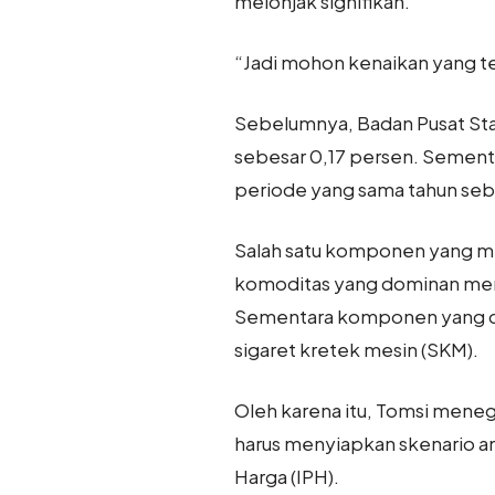
melonjak signifikan.
“Jadi mohon kenaikan yang ter
Sebelumnya, Badan Pusat Sta
sebesar 0,17 persen. Sementa
periode yang sama tahun se
Salah satu komponen yang me
komoditas yang dominan memic
Sementara komponen yang diat
sigaret kretek mesin (SKM).
Oleh karena itu, Tomsi meneg
harus menyiapkan skenario an
Harga (IPH).