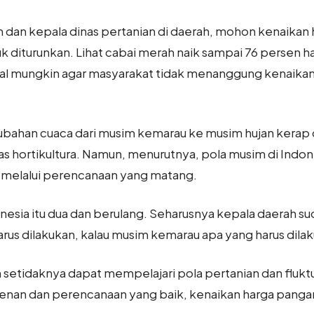
an kepala dinas pertanian di daerah, mohon kenaikan ha
 diturunkan. Lihat cabai merah naik sampai 76 persen ha
 mungkin agar masyarakat tidak menanggung kenaikan ha
han cuaca dari musim kemarau ke musim hujan kerap dij
 hortikultura. Namun, menurutnya, pola musim di Indone
i melalui perencanaan yang matang.
nesia itu dua dan berulang. Seharusnya kepala daerah 
rus dilakukan, kalau musim kemarau apa yang harus dilak
h setidaknya dapat mempelajari pola pertanian dan flukt
nan dan perencanaan yang baik, kenaikan harga pangan 