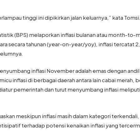
lampau tinggi ini dipikirkan jalan keluarnya,” kata Tomsi
tistik (BPS) melaporkan inflasi bulanan atau month-t
ra secara tahunan (year-on-year/yoy), inflasi tercatat 
belumnya.
nyumbang inflasi November adalah emas dengan andil 0,
u inflasi di berbagai daerah antara lain cabai merah, b
ur pemerintah dan turut menyumbang inflasi meliputi t
askan meskipun inflasi masih dalam kategori terkendali
tisipatif terhadap potensi kenaikan inflasi yang terce