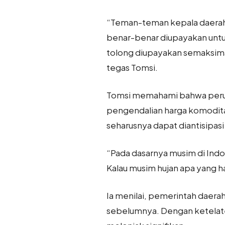
“Teman-teman kepala daerah d
benar-benar diupayakan untuk
tolong diupayakan semaksimal
tegas Tomsi.
Tomsi memahami bahwa peruba
pengendalian harga komoditas
seharusnya dapat diantisipas
“Pada dasarnya musim di Indo
Kalau musim hujan apa yang ha
Ia menilai, pemerintah daera
sebelumnya. Dengan ketelate