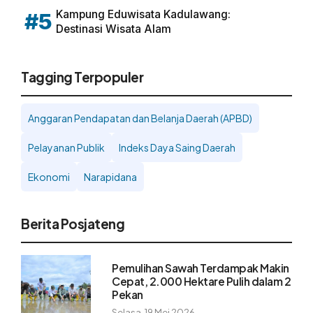
Kampung Eduwisata Kadulawang:
#5
Destinasi Wisata Alam
Tagging Terpopuler
Anggaran Pendapatan dan Belanja Daerah (APBD)
Pelayanan Publik
Indeks Daya Saing Daerah
Ekonomi
Narapidana
Berita Posjateng
Pemulihan Sawah Terdampak Makin
Cepat, 2.000 Hektare Pulih dalam 2
Pekan
Selasa, 19 Mei 2026