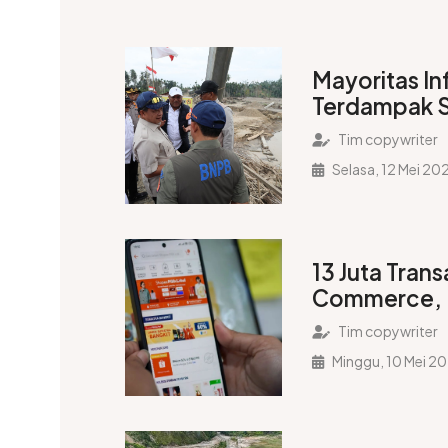
Mayoritas In
Terdampak 
Berfungsi, K
Tim copywriter
Logistik Ber
Selasa, 12 Mei 20
13 Juta Trans
Commerce, 
Wilayah Ter
Tim copywriter
Minggu, 10 Mei 2