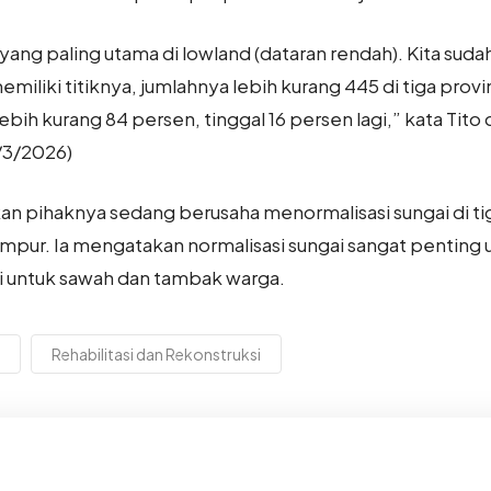
ang paling utama di lowland (dataran rendah). Kita suda
memiliki titiknya, jumlahnya lebih kurang 445 di tiga provi
ebih kurang 84 persen, tinggal 16 persen lagi,” kata Tito
5/3/2026)
skan pihaknya sedang berusaha menormalisasi sungai di t
mpur. Ia mengatakan normalisasi sungai sangat penting
i untuk sawah dan tambak warga.
Rehabilitasi dan Rekonstruksi