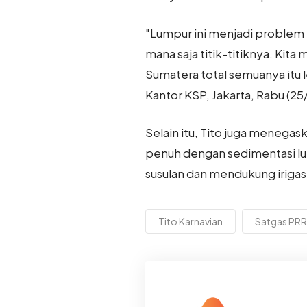
"Lumpur ini menjadi problem y
mana saja titik-titiknya. Kita 
Sumatera total semuanya itu l
Kantor KSP, Jakarta, Rabu (2
Selain itu, Tito juga menega
penuh dengan sedimentasi lu
susulan dan mendukung irigas
Tito Karnavian
Satgas PRR