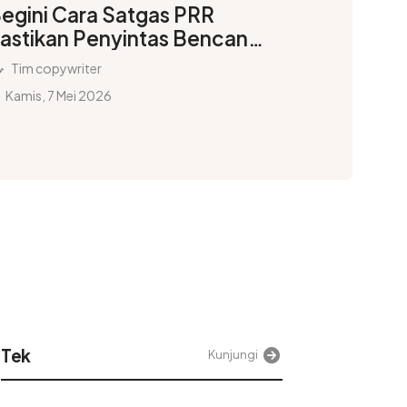
egini Cara Satgas PRR
astikan Penyintas Bencana
umatera Nyaman Tinggal di
Tim copywriter
untara
Kamis, 7 Mei 2026
Posjateng
Kunjungi