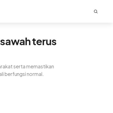
 sawah terus
yarakat serta memastikan
li berfungsi normal.