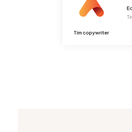
Ed
Ti
Tim copywriter