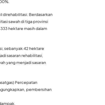
100%.
 direhabilitasi. Berdasarkan
tasi sawah di tiga provinsi
5.333 hektare masih dalam
asi, sebanyak 42 hektare
di sasaran rehabilitasi,
awah yang menjadi sasaran
Kasatgas) Percepatan
engungkapkan, pembersihan
rdampak.