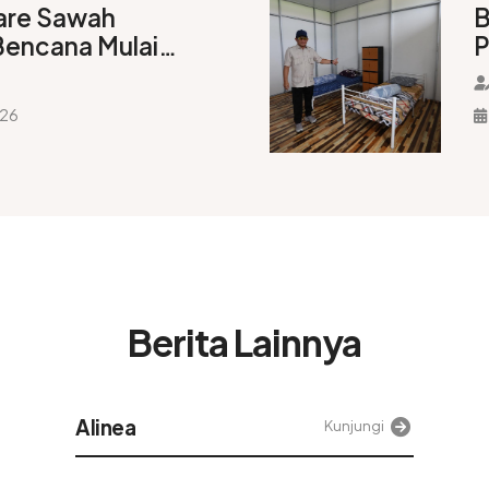
are Sawah
B
encana Mulai
P
mbali
S
H
026
Berita Lainnya
Tek
Kunjungi