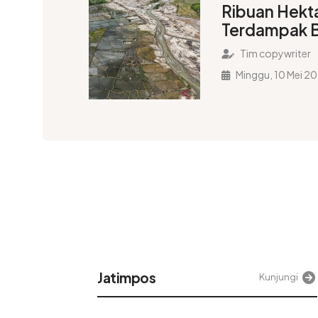
Ribuan Hekt
Terdampak B
Ditanami Ke
Tim copywriter
Minggu, 10 Mei 2
Alinea
njungi
Kunjungi