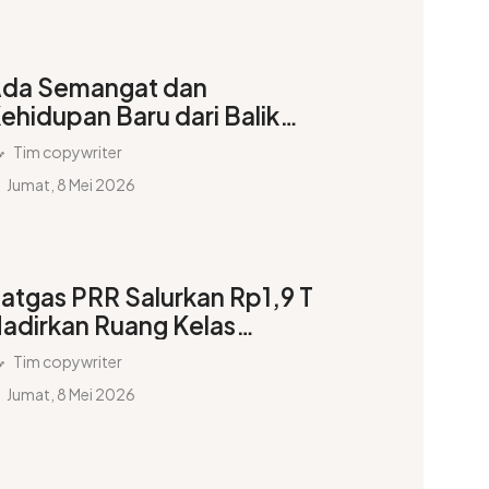
da Semangat dan
ehidupan Baru dari Balik
intu Huntara
Tim copywriter
Jumat, 8 Mei 2026
atgas PRR Salurkan Rp1,9 T
adirkan Ruang Kelas
yaman di Wilayah
Tim copywriter
erdampak
Jumat, 8 Mei 2026