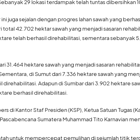
ebanyak 29 lokasi terdampak telah tuntas dibersihkan 
i juga sejalan dengan progres lahan sawah yang berhasil
i total 42.702 hektar sawah yang menjadi sasaran rehabili
are telah berhasil direhabilitasi, sementara sebanyak 
dari 31.464 hektare sawah yang menjadi sasaran rehabilit
. Sementara, di Sumut dari 7.336 hektare sawah yang menja
l direhabilitasi. Adapun di Sumbar dari 3.902 hektare s
tare berhasil direhabilitasi.
ers di Kantor Staf Presiden (KSP), Ketua Satuan Tugas (
ksi Pascabencana Sumatera Muhammad Tito Karnavian m
tah untuk mempercepat pemulihan di sejumlah titik te