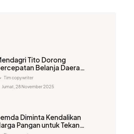
endagri Tito Dorong
ercepatan Belanja Daerah
an Pertumbuhan Ekonomi
Tim copywriter
aluku
Jumat, 28 November 2025
emda Diminta Kendalikan
arga Pangan untuk Tekan
nflasi