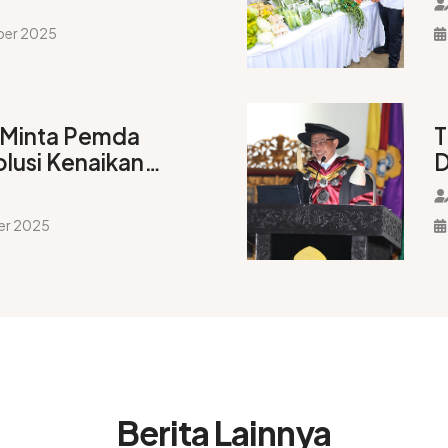
n Papua
ber 2025
 Minta Pemda
T
lusi Kenaikan
D
an Penyumbang
er 2025
Berita Lainnya