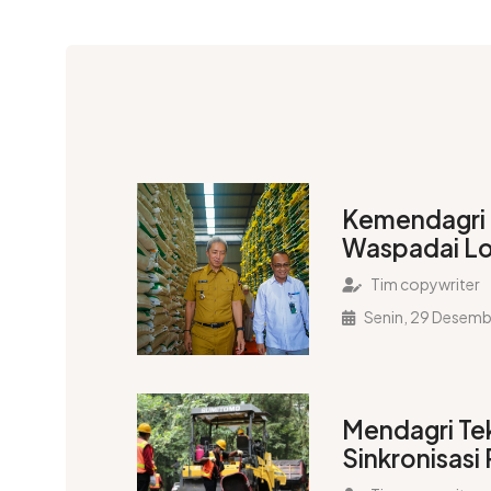
Kemendagri
Waspadai Lo
Pangan Jela
Tim copywriter
Senin, 29 Desem
Mendagri Te
Sinkronisasi
untuk Perce