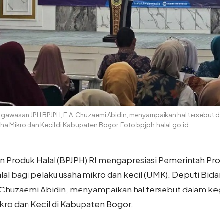
gawasan JPH BPJPH, E.A. Chuzaemi Abidin, menyampaikan hal tersebut 
aha Mikro dan Kecil di Kabupaten Bogor. Foto bpjph.halal.go.id
Produk Halal (BPJPH) RI mengapresiasi Pemerintah Prov
i halal bagi pelaku usaha mikro dan kecil (UMK). Deputi B
Chuzaemi Abidin, menyampaikan hal tersebut dalam keg
kro dan Kecil di Kabupaten Bogor.