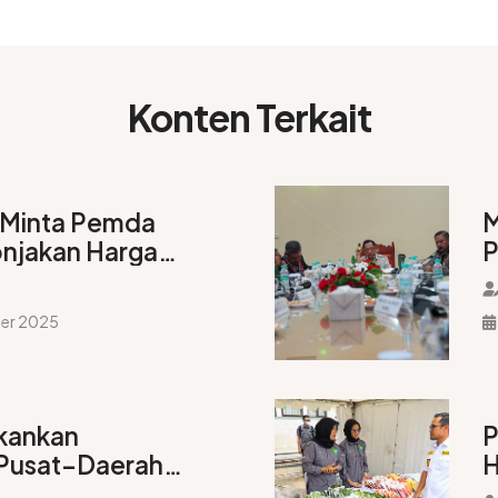
Konten Terkait
 Minta Pemda
M
njakan Harga
P
ng 2026
d
M
ber 2025
kankan
P
 Pusat–Daerah
H
pat
I