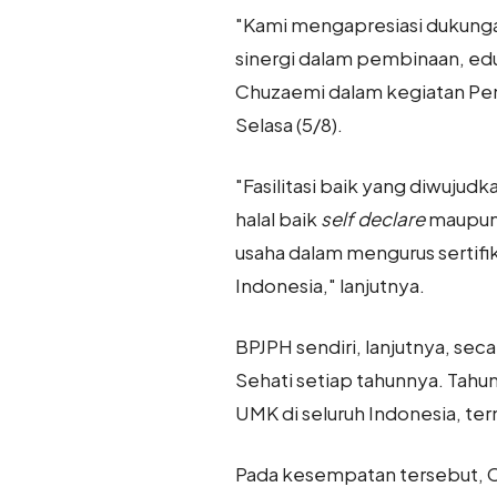
"Kami mengapresiasi dukungan
sinergi dalam pembinaan, eduka
Chuzaemi dalam kegiatan Pem
Selasa (5/8).
"Fasilitasi baik yang diwujud
halal baik
self declare
maupun 
usaha dalam mengurus sertifi
Indonesia," lanjutnya.
BPJPH sendiri, lanjutnya, sec
Sehati setiap tahunnya. Tahun
UMK di seluruh Indonesia, ter
Pada kesempatan tersebut, C