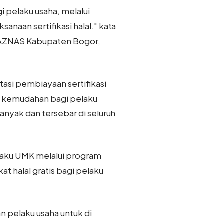
 pelaku usaha, melalui
sanaan sertifikasi halal." kata
 BAZNAS Kabupaten Bogor,
tasi pembiayaan sertifikasi
k kemudahan bagi pelaku
anyak dan tersebar di seluruh
pelaku UMK melalui program
at halal gratis bagi pelaku
 pelaku usaha untuk di