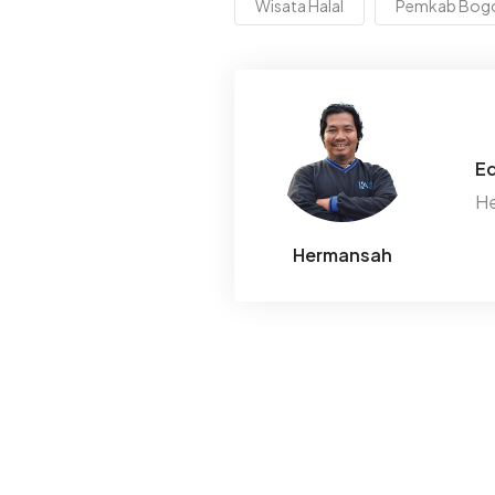
Wisata Halal
Pemkab Bog
Ed
He
Hermansah