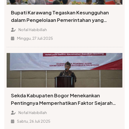
Bupati Karawang Tegaskan Kesungguhan
dalam Pengelolaan Pemerintahan yang
Terbuka
Nofal Habibillah
Minggu, 27 Juli 2025
Sekda Kabupaten Bogor Menekankan
Pentingnya Memperhatikan Faktor Sejarah
dalam Penamaan Rupabumi
Nofal Habibillah
Sabtu, 26 Juli 2025