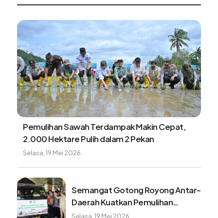
Kasatgas PRR: Lebih dari 44 ribu huntap akan
dibangun untuk penyintas bencana
Rabu, 5 Agustus 2026
Satgas PRR dorong percepatan
optimalisasi tambahan TKD Aceh
Rabu, 5 Agustus 2026