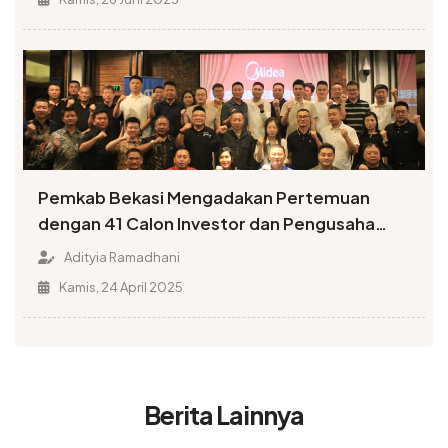
Pemkab Bekasi Mengadakan Pertemuan
dengan 41 Calon Investor dan Pengusaha
dari Tiongkok, Diskusikan Jaminan Investasi
Adityia Ramadhani
Kamis, 24 April 2025
Berita Lainnya