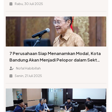
Rabu, 30 Juli 2025
7 Perusahaan Siap Menanamkan Modal, Kota
Bandung Akan Menjadi Pelopor dalam Sektor
Teknologi dan Energi Ramah Lingkungan
Nofal Habibillah
Senin, 21 Juli 2025