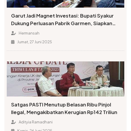
Garut Jadi Magnet Investasi: Bupati Syakur
Dukung Perluasan Pabrik Garmen, Siapkan
20.000 Lapangan Kerja!
Hermansah
Jumat, 27 Juni 2025
Satgas PASTI Menutup Belasan Ribu Pinjol
Ilegal, Mengakibatkan Kerugian Rp142 Triliun
Adityia Ramadhani
Kamis, 26 Juni 2025