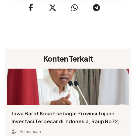
Konten Terkait
Jawa Barat Kokoh sebagai Provinsi Tujuan
Investasi Terbesar di Indonesia, Raup Rp72,5
Triliun hingga Juli 2025
Hermansah