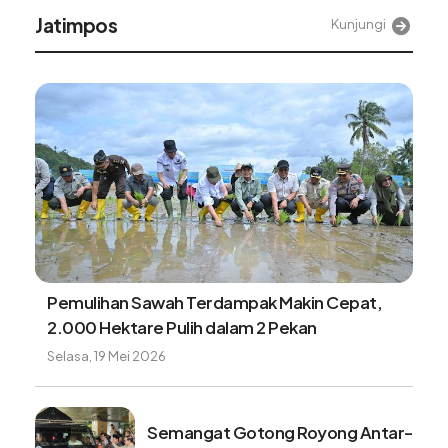
Alinea
Kunjungi
Pulihkan 15 ribu hektare tambak di Aceh,
bantuan perikanan mulai disalurkan
Jumat, 7 Agustus 2026
Satgas PRR siapkan pola