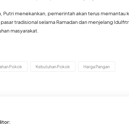
 Putri menekankan, pemerintah akan terus memantau k
pasar tradisional selama Ramadan dan menjelang Idulfitr
uhan masyarakat.
ahan Pokok
Kebutuhan Pokok
Harga Pangan
itor: