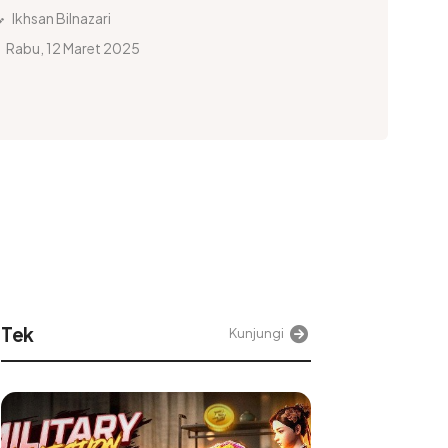
angan Jadi Tantangan
Ikhsan Bilnazari
elang Idulfitri
Rabu, 12 Maret 2025
Posjateng
Kunjungi