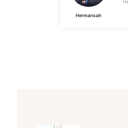
He
Hermansah