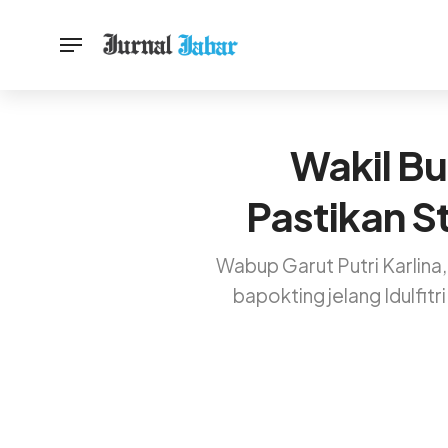
Wakil Bu
Pastikan S
Wabup Garut Putri Karlina
bapokting jelang Idulfi