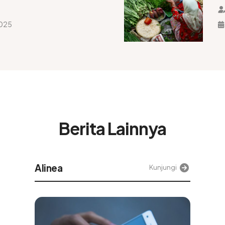
paikan Tausiah
P
J
2025
Berita Lainnya
Tek
Kunjungi