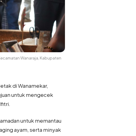
r, Kecamatan Wanaraja, Kabupaten
rletak di Wanamekar,
tujuan untuk mengecek
itri.
a Ramadan untuk memantau
daging ayam, serta minyak