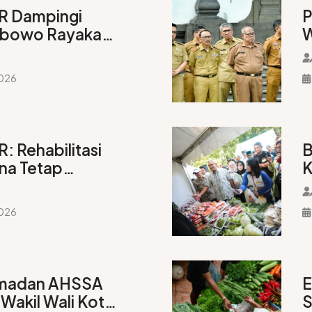
R Dampingi
P
abowo Rayakan
W
rsama Masyarakat
iang
2026
: Rehabilitasi
B
na Tetap
K
ehadiran
i Bukti
2026
madan AHSSA
E
Wakil Wali Kota
S