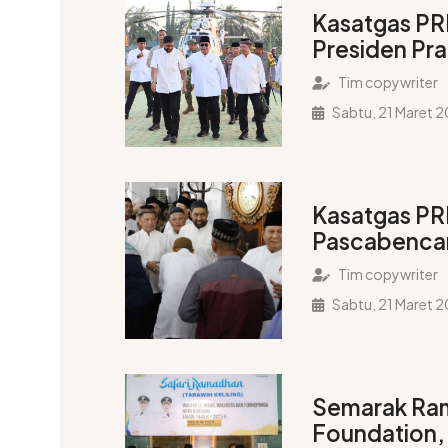
Kasatgas PR
Presiden Pr
Idulfitri Be
Tim copywriter
di Aceh Tam
Sabtu, 21 Maret 
Kasatgas PRR
Pascabenca
Prioritas, K
Tim copywriter
Presiden Jad
Sabtu, 21 Maret 
Semarak Ra
Foundation, 