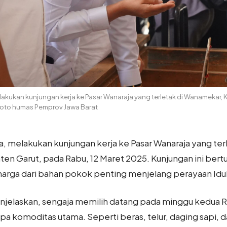
 melakukan kunjungan kerja ke Pasar Wanaraja yang terletak di Wanameka
 Foto humas Pemprov Jawa Barat
ina, melakukan kunjungan kerja ke Pasar Wanaraja yang te
en Garut, pada Rabu, 12 Maret 2025. Kunjungan ini ber
harga dari bahan pokok penting menjelang perayaan Idulf
 menjelaskan, sengaja memilih datang pada minggu kedu
a komoditas utama. Seperti beras, telur, daging sapi, 