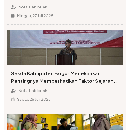
Terbuka
Nofal Habibillah
Minggu, 27 Juli 2025
Sekda Kabupaten Bogor Menekankan
Pentingnya Memperhatikan Faktor Sejarah
dalam Penamaan Rupabumi
Nofal Habibillah
Sabtu, 26 Juli 2025