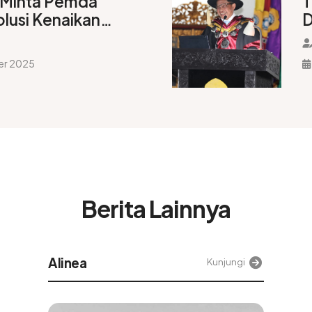
 Minta Pemda
T
lusi Kenaikan
D
an Penyumbang
er 2025
Berita Lainnya
Tek
Kunjungi