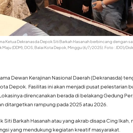
ama Ketua Dekranasda Depok Siti Barkah Hasanah berbincang dengan sala
Maju (DDM), DOS, Balai Kota Depok, Minggu (6/7/2025). Foto : JD01/Di
ama Dewan Kerajinan Nasional Daerah (Dekranasda) te
 Depok. Fasilitas ini akan menjadi pusat pelestarian bu
okasinya direncanakan berada di belakang Gedung Pe
an ditargetkan rampung pada 2025 atau 2026.
 Siti Barkah Hasanah atau yang akrab disapa Cing Ikah
fungsi yang mendukung kegiatan kreatif masyarakat.