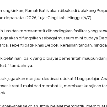
memungkinkan, Rumah Batik akan dibuka di belakang Per
un depan atau 2026,” ujar Cing Ikah, Minggu (6/7).
h luas dan representatif dibandingkan fasilitas yang terse
 juga akan difungsikan sebagai museum mini budaya De
arga, seperti batik khas Depok, kerajinan tangan, hingga 
tuk pelatihan, baik yang dibiayai pemerintah maupun dari 
kat,” tambahnya.
k juga akan menjadi destinasi edukatif bagi pelajar. An
oses kreatif mulai dari membatik, membuat kerajinan t
pok.
ari anak-anak sekolah untuk belajar membatik, membuat