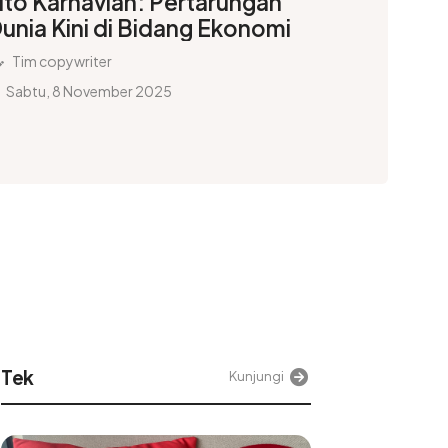
ito Karnavian: Pertarungan
unia Kini di Bidang Ekonomi
Tim copywriter
Sabtu, 8 November 2025
Posjateng
Kunjungi