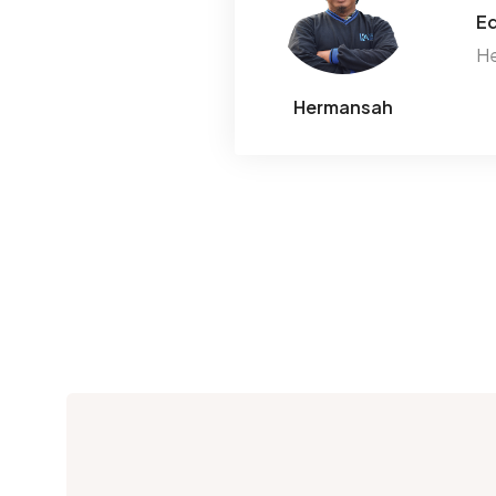
Ed
He
Hermansah