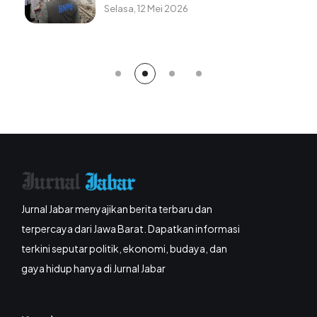
Konektivitas dan Logistik
Selasa, 12 Mei 2026
Berangsur Normal
Jurnal Jabar menyajikan berita terbaru dan
terpercaya dari Jawa Barat. Dapatkan informasi
terkini seputar politik, ekonomi, budaya, dan
gaya hidup hanya di Jurnal Jabar