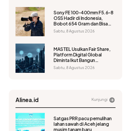
Sony FE 100-400mm F5.6-8
OSS Hadir di Indonesia,
Bobot 654 Gram dan Bisa
Capai 1.200mm
Sabtu, 8 Agustus 2026
MASTEL Usulkan Fair Share,
Platform Digital Global
Diminta Ikut Bangun
Infrastruktur
Sabtu, 8 Agustus 2026
Alinea.id
Kunjungi
Satgas PRR pacu pemulihan
lahan sawah di Aceh jelang
musim tanam baru