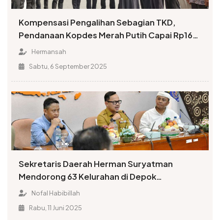
Kompensasi Pengalihan Sebagian TKD,
Pendanaan Kopdes Merah Putih Capai Rp16
Triliun
Hermansah
Sabtu, 6 September 2025
Sekretaris Daerah Herman Suryatman
Mendorong 63 Kelurahan di Depok
Selesaikan Pembentukan Koperasi Merah
Nofal Habibillah
Putih
Rabu, 11 Juni 2025