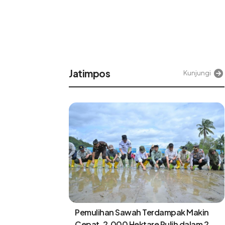
Jatimpos
njungi
Kunjungi
Makin
Pemulihan Sawah Terdampak Makin
lam 2
Cepat, 2.000 Hektare Pulih dalam 2