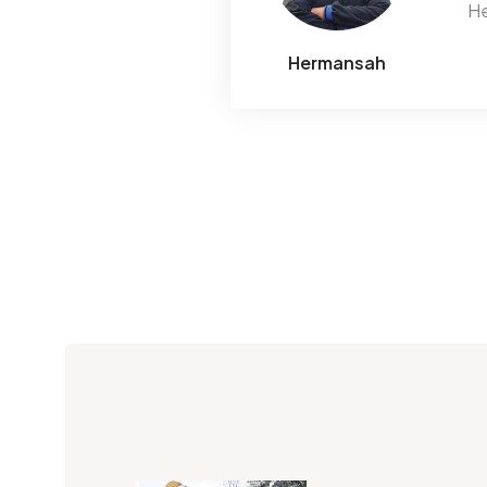
He
Hermansah