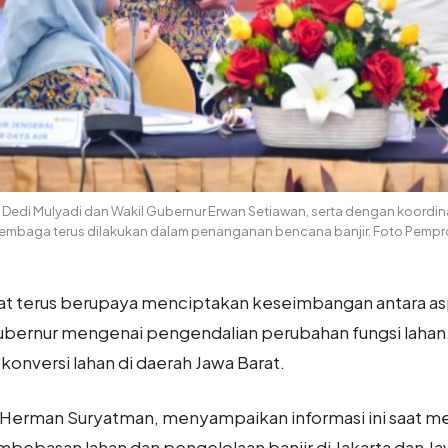
edi Mulyadi dan Wakil Gubernur Erwan Setiawan, serta dengan koordin
lembaga terus dilakukan dalam penanganan bencana banjir. Foto Pempro
rat terus berupaya menciptakan keseimbangan antara a
gubernur mengenai pengendalian perubahan fungsi lahan. 
onversi lahan di daerah Jawa Barat.
t Herman Suryatman, menyampaikan informasi ini saat 
mbebasan lahan dan pengelolaan banjir di Jakarta dan Ja