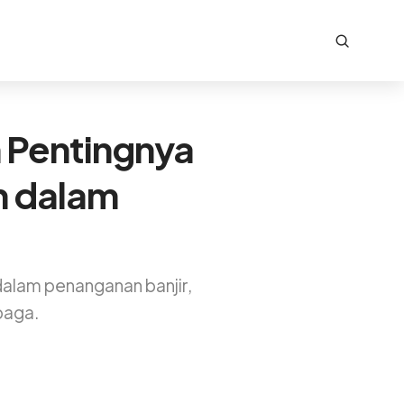
 Pentingnya
n dalam
lam penanganan banjir,
baga.