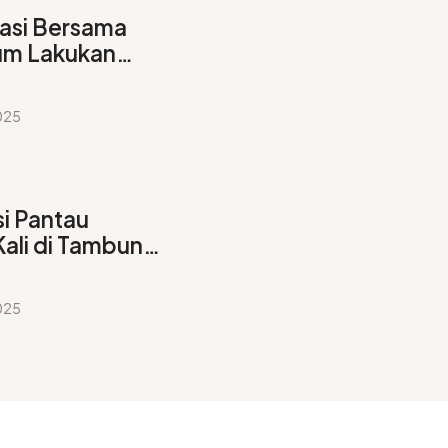
asi Bersama
um Lakukan
rigasi
lir
025
i Pantau
Kali di Tambun
ikan Penanganan
lan Optimal
025