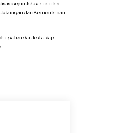
asi sejumlah sungai dari
 dukungan dari Kementerian
abupaten dan kota siap
h.