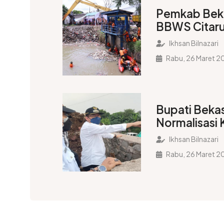
Pemkab Bek
BBWS Citar
Rehabilitasi I
Ikhsan Bilnazari
Srengseng Hi
Rabu, 26 Maret 2
Bupati Bekas
Normalisasi 
Utara, Past
Ikhsan Bilnazari
Banjir Berja
Rabu, 26 Maret 2