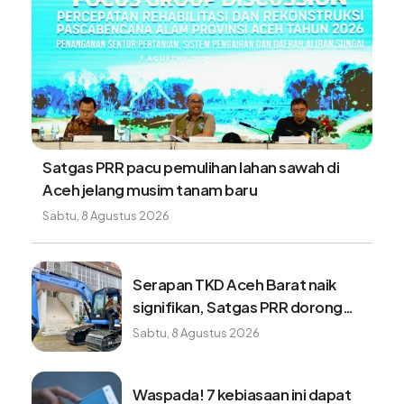
Satgas PRR pacu pemulihan lahan sawah di
Aceh jelang musim tanam baru
Sabtu, 8 Agustus 2026
Serapan TKD Aceh Barat naik
signifikan, Satgas PRR dorong
pemulihan bergerak lebih cepat
Sabtu, 8 Agustus 2026
Waspada! 7 kebiasaan ini dapat