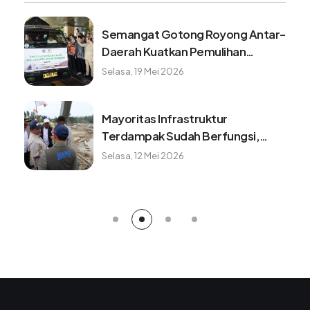
Semangat Gotong Royong Antar-
Daerah Kuatkan Pemulihan
Pascabencana Sumatera
Selasa, 19 Mei 2026
Mayoritas Infrastruktur
Terdampak Sudah Berfungsi,
Konektivitas dan Logistik
Selasa, 12 Mei 2026
Berangsur Normal