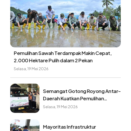
Dari tali baja ke jembatan perintis, akses aman
warga Desa Sikundo segera terwujud
Minggu, 9 Agustus 2026
Tangki BBM Hampir Kosong Bisa
Merusak Kendaran, Benarkah?
Minggu, 9 Agustus 2026
Benarkah minum kopi setiap pagi