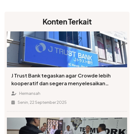
Konten Terkait
J Trust Bank tegaskan agar Crowde lebih
kooperatif dan segera menyelesaikan
kewajibannya
Hermansah
Senin, 22 September 2025