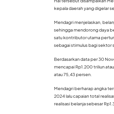
Hal tersebut disampaikan Men
kepala daerah yang digelar se
Mendagri menjelaskan, belan
sehingga mendorong daya bel
satu kontributor utama pertu
sebagai stimulus bagi sektor 
Berdasarkan data per 30 Nove
mencapai Rp1.200 triliun atau
atau 75,43 persen.
Mendagri berharap angka ter
2024 lalu capaian total reali
realisasi belanja sebesar Rp1.3