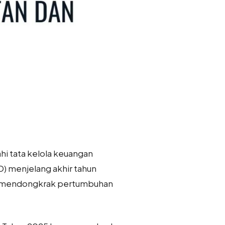
i tata kelola keuangan
D) menjelang akhir tahun
lam mendongkrak pertumbuhan