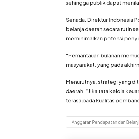
sehingga publik dapat menila
Senada, Direktur Indonesia Po
belanja daerah secara rutin 
meminimalkan potensi peny
“Pemantauan bulanan memuda
masyarakat, yang pada akhi
Menurutnya, strategi yang di
daerah. “Jika tata kelola ke
terasa pada kualitas pemban
Anggaran Pendapatan dan Belanj