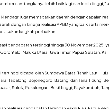
ber nanti angkanya lebih baik lagi dan lebih tinggi,” u
Mendagri juga memaparkan daerah dengan capaian reali
aerah dengan kinerja realisasi APBD yang baik serta m
 melakukan langkah perbaikan.
isasi pendapatan tertinggi hingga 30 November 2025, yak
Gorontalo, Maluku Utara, Jawa Timur, Papua Selatan, Kal
si tertinggi dicapai oleh Sumbawa Barat, Tanah Laut, Hulu
ara, Tabalong, Bojonegoro, Batang, dan Tana Tidung. Sem
pasar, Solok, Pekalongan, Bukittinggi, Payakumbuh, Tang
an realisasi pendapatan terendah yakni Riau, Papua Pe