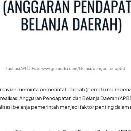
Ilustrasi APBD. Foto www.gramedia.com/literasi/pengertian-apbd
arnavian meminta pemerintah daerah (pemda) membenah
realisasi Anggaran Pendapatan dan Belanja Daerah (APB
alisasi belanja pemerintah menjadi faktor penting da