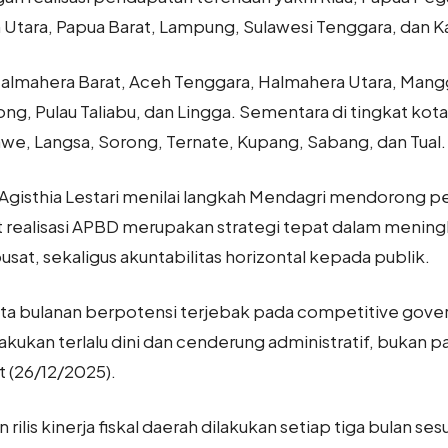
 Utara, Papua Barat, Lampung, Sulawesi Tenggara, dan 
Halmahera Barat, Aceh Tenggara, Halmahera Utara, Mangg
ong, Pulau Taliabu, dan Lingga. Sementara di tingkat kota
, Langsa, Sorong, Ternate, Kupang, Sabang, dan Tual.
te Agisthia Lestari menilai langkah Mendagri mendorong p
 realisasi APBD merupakan strategi tepat dalam meningka
t, sekaligus akuntabilitas horizontal kepada publik.
ata bulanan berpotensi terjebak pada competitive gover
akukan terlalu dini dan cenderung administratif, bukan 
t (26/12/2025).
lis kinerja fiskal daerah dilakukan setiap tiga bulan sesua