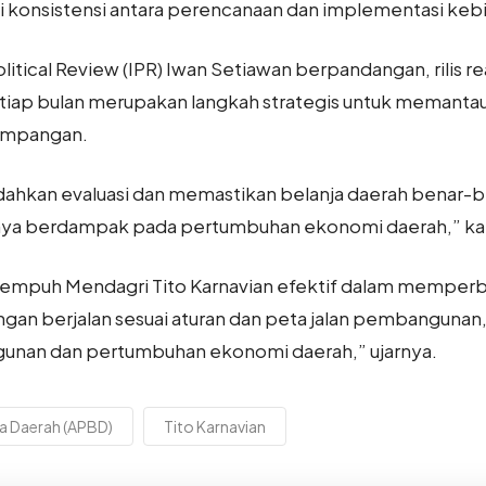
i konsistensi antara perencanaan dan implementasi kebi
litical Review (IPR) Iwan Setiawan berpandangan, rilis r
setiap bulan merupakan langkah strategis untuk memant
impangan.
hkan evaluasi dan memastikan belanja daerah benar-b
rnya berdampak pada pertumbuhan ekonomi daerah,” kat
tempuh Mendagri Tito Karnavian efektif dalam memperba
uangan berjalan sesuai aturan dan peta jalan pembangun
gunan dan pertumbuhan ekonomi daerah,” ujarnya.
a Daerah (APBD)
Tito Karnavian