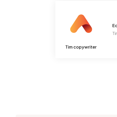
Ed
Ti
Tim copywriter