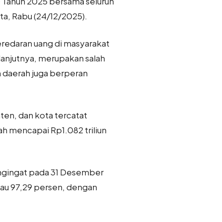
D Tahun 2025 bersama seluruh
ta, Rabu (24/12/2025).
redaran uang di masyarakat
anjutnya, merupakan salah
h daerah juga berperan
ten, dan kota tercatat
rah mencapai Rp1.082 triliun
engingat pada 31 Desember
atau 97,29 persen, dengan