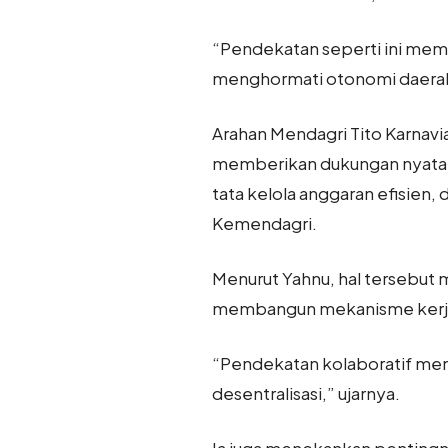
“Pendekatan seperti ini mema
menghormati otonomi daerah 
Arahan Mendagri Tito Karnavi
memberikan dukungan nyata k
tata kelola anggaran efisien
Kemendagri.
Menurut Yahnu, hal tersebut
membangun mekanisme kerja 
“Pendekatan kolaboratif menj
desentralisasi,” ujarnya.
Ia juga menekankan pentingny