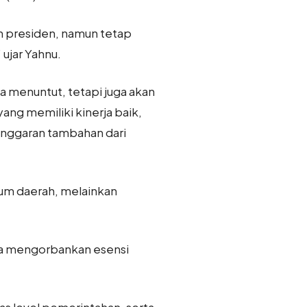
h presiden, namun tetap
ujar Yahnu.
 menuntut, tetapi juga akan
g memiliki kinerja baik,
 anggaran tambahan dari
um daerah, melainkan
npa mengorbankan esensi
s level pemerintahan, serta