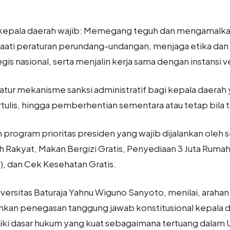
kepala daerah wajib: Memegang teguh dan mengamalkan 
aati peraturan perundang-undangan, menjaga etika dan
s nasional, serta menjalin kerja sama dengan instansi v
atur mekanisme sanksi administratif bagi kepala daerah
ertulis, hingga pemberhentian sementara atau tetap bila 
program prioritas presiden yang wajib dijalankan oleh 
h Rakyat, Makan Bergizi Gratis, Penyediaan 3 Juta Ruma
, dan Cek Kesehatan Gratis.
ersitas Baturaja Yahnu Wiguno Sanyoto, menilai, arahan
nkan penegasan tanggung jawab konstitusional kepala 
ki dasar hukum yang kuat sebagaimana tertuang dalam 