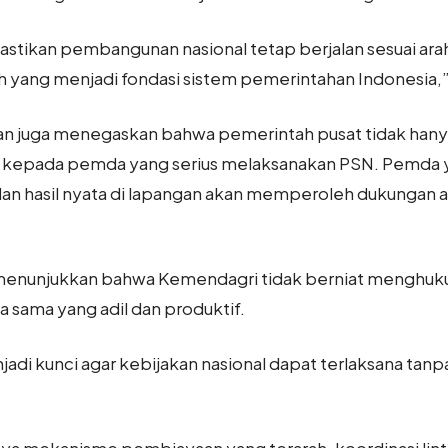
stikan pembangunan nasional tetap berjalan sesuai ara
yang menjadi fondasi sistem pemerintahan Indonesia,” 
an juga menegaskan bahwa pemerintah pusat tidak hanya
epada pemda yang serius melaksanakan PSN. Pemda yan
, dan hasil nyata di lapangan akan memperoleh dukungan
 menunjukkan bahwa Kemendagri tidak berniat menghuk
sama yang adil dan produktif.
adi kunci agar kebijakan nasional dapat terlaksana ta
a mekanisme pembiayaan yang terarah, koordinasi linta