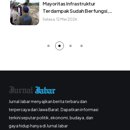
Waspada! 7 kebiasaan ini dapat
buat baterai ponsel cepat rusak
Sabtu, 8 Agustus 2026
Jurnal Jabar menyajikan berita terbaru dan
terpercaya dari Jawa Barat. Dapatkan informasi
terkini seputar politik, ekonomi, budaya, dan
gaya hidup hanya di Jurnal Jabar