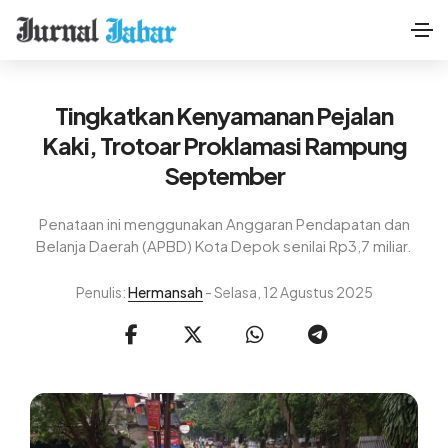
Tingkatkan Kenyamanan Pejalan
Kaki, Trotoar Proklamasi Rampung
September
Penataan ini menggunakan Anggaran Pendapatan dan
Belanja Daerah (APBD) Kota Depok senilai Rp3,7 miliar.
Penulis:
Hermansah
- Selasa, 12 Agustus 2025