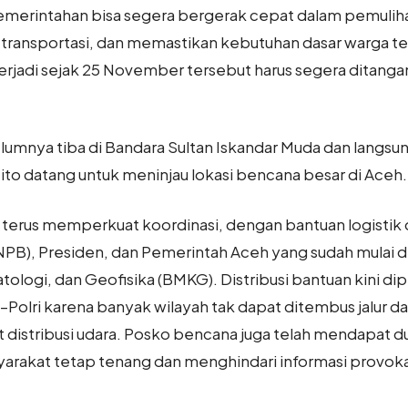
 pemerintahan bisa segera bergerak cepat dalam pemul
 transportasi, dan memastikan kebutuhan dasar warga t
terjadi sejak 25 November tersebut harus segera ditang
elumnya tiba di Bandara Sultan Iskandar Muda dan langs
ito datang untuk meninjau lokasi bencana besar di Aceh
terus memperkuat koordinasi, dengan bantuan logistik 
B), Presiden, dan Pemerintah Aceh yang sudah mulai di
tologi, dan Geofisika (BMKG). Distribusi bantuan kini dip
olri karena banyak wilayah tak dapat ditembus jalur da
 distribusi udara. Posko bencana juga telah mendapat d
rakat tetap tenang dan menghindari informasi provok