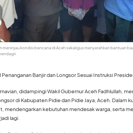
ian meninjau kondisi bencana di Aceh sekaligus menyerahkan bantuan b
mendagri.
l Penanganan Banjir dan Longsor Sesuai Instruksi Presid
rnavian, didampingi Wakil Gubernur Aceh Fadhlullah, me
longsor di Kabupaten Pidie dan Pidie Jaya, Aceh. Dalam 
t, mendengarkan kebutuhan mendesak warga, serta men
adi lagi.