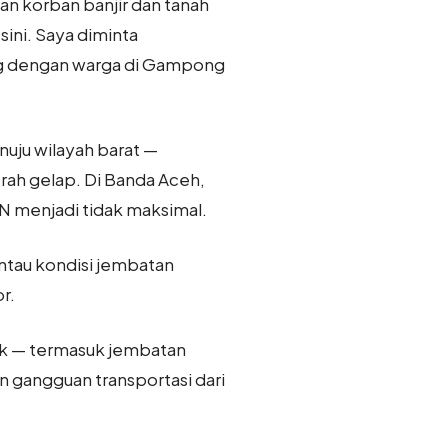
n korban banjir dan tanah
sini. Saya diminta
alog dengan warga di Gampong
nuju wilayah barat —
rah gelap. Di Banda Aceh,
LN menjadi tidak maksimal.
ntau kondisi jembatan
or.
sak — termasuk jembatan
 gangguan transportasi dari