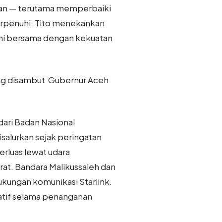
ihan — terutama memperbaiki
erpenuhi. Tito menekankan
ani bersama dengan kekuatan
ung disambut Gubernur Aceh
.
dari Badan Nasional
salurkan sejak peringatan
erluas lewat udara
rat. Bandara Malikussaleh dan
ukungan komunikasi Starlink.
atif selama penanganan