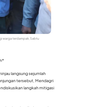
agi warga terdampak, Sabtu
en*
ninjau langsung sejumlah
kunjungan tersebut, Mendagri
diskusikan langkah mitigasi