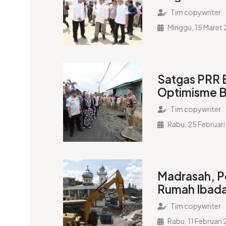
Tenda Sebel
Tim copywriter
Minggu, 15 Maret
Satgas PRR 
Optimisme B
Ramadan
Tim copywriter
Rabu, 25 Februar
Madrasah, P
Rumah Ibada
Berdiri Jel
Tim copywriter
Rabu, 11 Februari