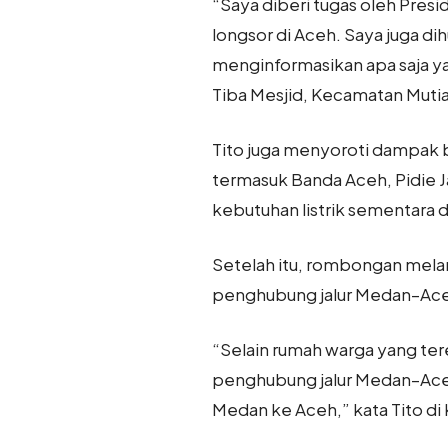
“Saya diberi tugas oleh Pres
longsor di Aceh. Saya juga di
menginformasikan apa saja ya
Tiba Mesjid, Kecamatan Mutia
Tito juga menyoroti dampak b
termasuk Banda Aceh, Pidie J
kebutuhan listrik sementara 
Setelah itu, rombongan mela
penghubung jalur Medan–Aceh
“Selain rumah warga yang ter
penghubung jalur Medan–Aceh 
Medan ke Aceh,” kata Tito di