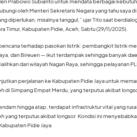
iden Prabowo Subianto untuk mendata berbagai kebutuha
hubungi oleh Menteri Sekretaris Negara yang tahu saya di 
ng diperlukan, misalnya tanggul,” ujar Tito saat berdi
ra Timur, Kabupaten Pidie, Aceh, Sabtu (29/11/2025).
encana terhadap pasokan listrik: pembangkit listrik me
aya, dan Bireuen — ikut terdampak sehingga banyak dae
dialihkan dari wilayah Nagan Raya, sehingga pelayanan P
njutkan perjalanan ke Kabupaten Pidie Jaya untuk mema
 di Simpang Empat Merdu, yang terputus akibat longs
endam hingga atap, terdapat infrastruktur vital yang ru
yang terputus akibat longsor. Kondisi ini menyebabkan
 Kabupaten Pidie Jaya.