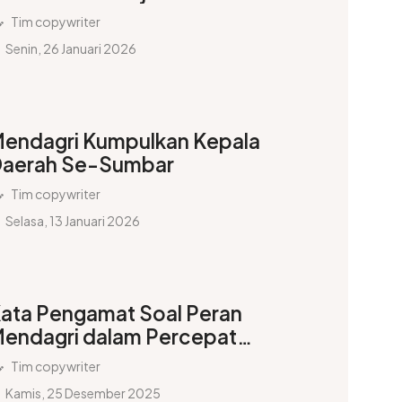
emajuan Positif
Tim copywriter
Senin, 26 Januari 2026
endagri Kumpulkan Kepala
aerah Se-Sumbar
Tim copywriter
Selasa, 13 Januari 2026
ata Pengamat Soal Peran
endagri dalam Percepatan
enanganan Bencana
Tim copywriter
umatera
Kamis, 25 Desember 2025