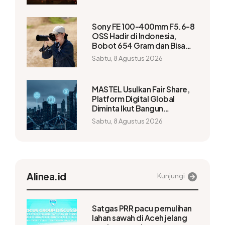
Sony FE 100-400mm F5.6-8
OSS Hadir di Indonesia,
Bobot 654 Gram dan Bisa
Capai 1.200mm
Sabtu, 8 Agustus 2026
MASTEL Usulkan Fair Share,
Platform Digital Global
Diminta Ikut Bangun
Infrastruktur
Sabtu, 8 Agustus 2026
Alinea.id
Kunjungi
Satgas PRR pacu pemulihan
lahan sawah di Aceh jelang