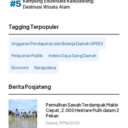
Kampung Eduwisata Kadulawang:
#5
Destinasi Wisata Alam
Tagging Terpopuler
Anggaran Pendapatan dan Belanja Daerah (APBD)
Pelayanan Publik
Indeks Daya Saing Daerah
Ekonomi
Narapidana
Berita Posjateng
Pemulihan Sawah Terdampak Makin
Cepat, 2.000 Hektare Pulih dalam 2
Pekan
Selasa, 19 Mei 2026