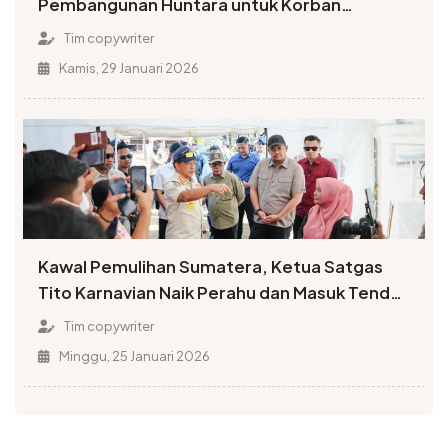
Pembangunan Huntara untuk Korban
Bencana di Sumatera
Tim copywriter
Kamis, 29 Januari 2026
Kawal Pemulihan Sumatera, Ketua Satgas
Tito Karnavian Naik Perahu dan Masuk Tenda
Sekolah
Tim copywriter
Minggu, 25 Januari 2026