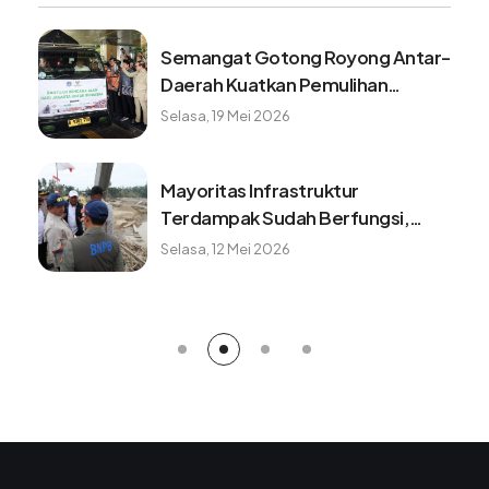
Semangat Gotong Royong Antar-
Daerah Kuatkan Pemulihan
Pascabencana Sumatera
Selasa, 19 Mei 2026
Mayoritas Infrastruktur
Terdampak Sudah Berfungsi,
Konektivitas dan Logistik
Selasa, 12 Mei 2026
Berangsur Normal